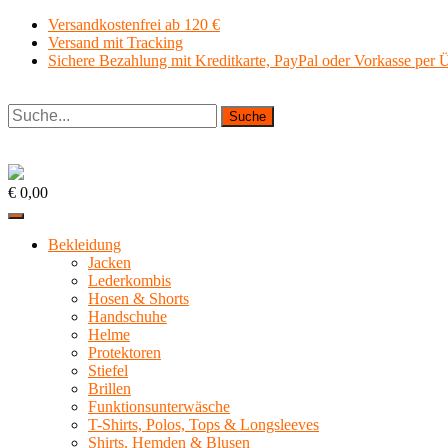
Zum
Versandkostenfrei ab 120 €
Inhalt
Versand mit Tracking
springen
Sichere Bezahlung mit Kreditkarte, PayPal oder Vorkasse per
Suche
€ 0,00
Bekleidung
Jacken
Lederkombis
Hosen & Shorts
Handschuhe
Helme
Protektoren
Stiefel
Brillen
Funktionsunterwäsche
T-Shirts, Polos, Tops & Longsleeves
Shirts, Hemden & Blusen