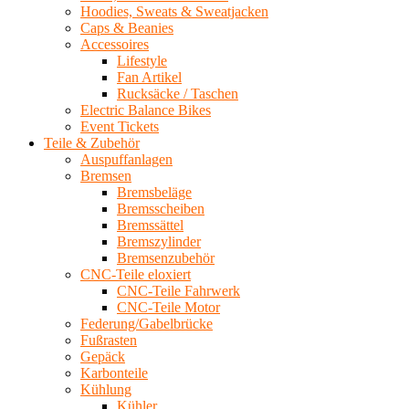
Hoodies, Sweats & Sweatjacken
Caps & Beanies
Accessoires
Lifestyle
Fan Artikel
Rucksäcke / Taschen
Electric Balance Bikes
Event Tickets
Teile & Zubehör
Auspuffanlagen
Bremsen
Bremsbeläge
Bremsscheiben
Bremssättel
Bremszylinder
Bremsenzubehör
CNC-Teile eloxiert
CNC-Teile Fahrwerk
CNC-Teile Motor
Federung/Gabelbrücke
Fußrasten
Gepäck
Karbonteile
Kühlung
Kühler