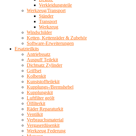
Verkleidungsteile
Werkzeug/Transport
Ständer
Transport
Werkzeug
Windschilder
Ketten, Kettenräder & Zubehör
Software-Erweiterungen
Ersatzteilkits
Antriebssatz
Auspuff Teilekit
Dichtsatz Zylinder
Griffset
Kolbenkit
Kunststoffteilekit
Kupplungs-/Bremshebel
Kupplungskit
Luftfilter geölt
Ölfilterkit
Räder Reparaturkit
Ventilkit
Verbrauchsmaterial
Vergaserdüsenkit
Werkzeug Federung