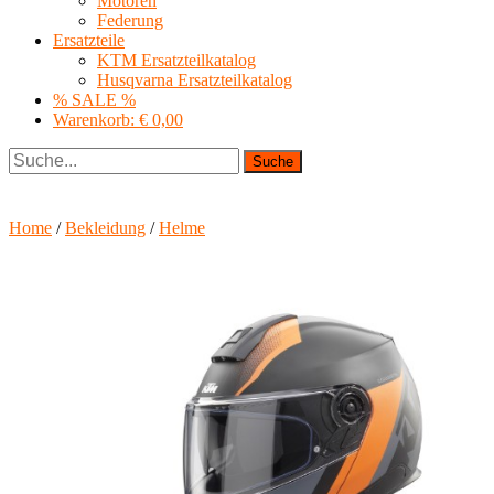
Motoren
Federung
Ersatzteile
KTM Ersatzteilkatalog
Husqvarna Ersatzteilkatalog
% SALE %
Warenkorb:
€ 0,00
Suche
Home
/
Bekleidung
/
Helme